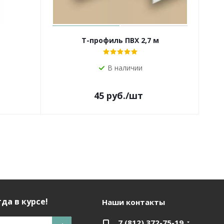
Т-профиль ПВХ 2,7 м
Мол
В наличии
45
руб.
/шт
да в курсе!
Наши контакты
7 (812) 372-75-19