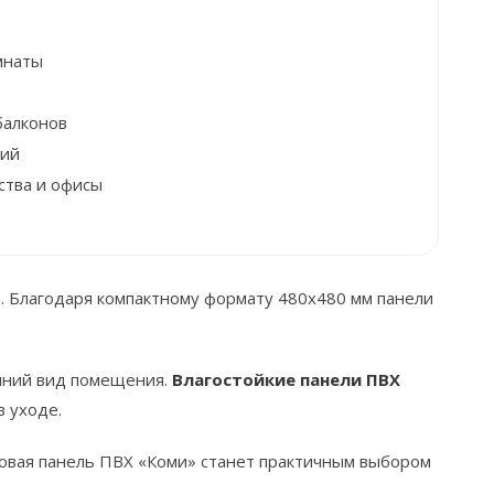
мнаты
балконов
ний
ства и офисы
. Благодаря компактному формату 480х480 мм панели
шний вид помещения.
Влагостойкие панели ПВХ
в уходе.
новая панель ПВХ «Коми» станет практичным выбором