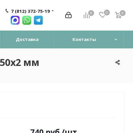
7 (812) 372-75-19
0
0
0
0
Доставка
Контакты
х50х2 мм
740
руб.
/шт