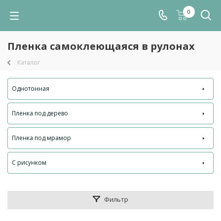
0
Пленка самоклеющаяся в рулонах
Каталог
Однотонная
Пленка под дерево
Пленка под мрамор
С рисунком
Фильтр