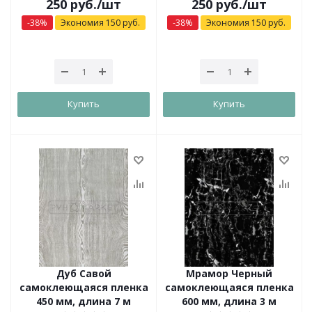
250
руб.
/шт
250
руб.
/шт
-
38
%
Экономия
150
руб.
-
38
%
Экономия
150
руб.
Купить
Купить
Дуб Савой
Мрамор Черный
самоклеющаяся пленка
самоклеющаяся пленка
450 мм, длина 7 м
600 мм, длина 3 м