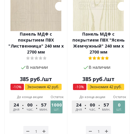
Панель МДФ с
Панель МДФ с
покрытием ПВХ
покрытием ПВХ "Ясень
"Лиственница" 240 мм х
Жемчужный" 240 мм х
2700 мм
2700 мм
В наличии
В наличии
385
руб.
/шт
385
руб.
/шт
-
10
%
Экономия
42
руб.
-
10
%
Экономия
42
руб.
До конца акции
Остаток
До конца акции
Остаток
24
00
57
1000
54
24
00
57
54
0
дня
час.
мин.
шт.
сек.
дня
час.
мин.
шт.
сек.