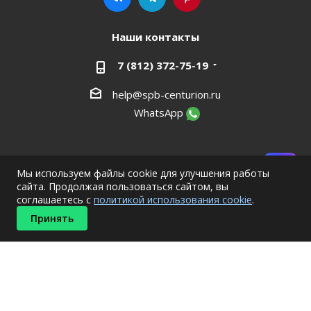
Наши контакты
7 (812) 372-75-19
help@spb-centurion.ru
WhatsApp
г. Санкт-Петербург, Южное ш., д. 37 к1
Мы используем файлы cookie для улучшения работы
сайта. Продолжая пользоваться сайтом, вы
соглашаетесь с
политикой использования cookie
.
Принять
2012 - 2026 ©
ООО "Центурион СПб"