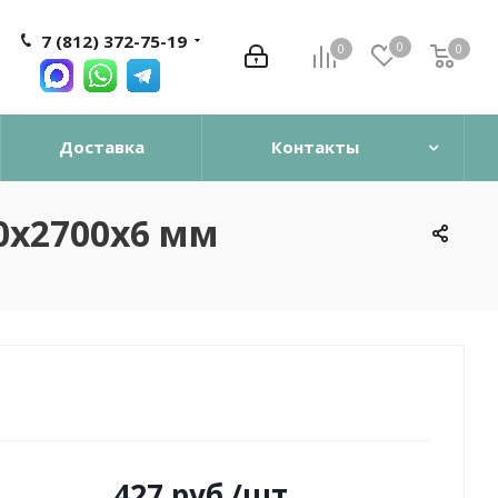
7 (812) 372-75-19
0
0
0
0
Доставка
Контакты
0х2700х6 мм
427
руб.
/шт