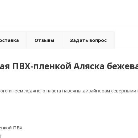
оставка
Отзывы
Задать вопрос
я ПВХ-пленкой Аляска бежева
того инеем ледяного пласта навеяны дизайнерам северными 
енкой ПВХ
й