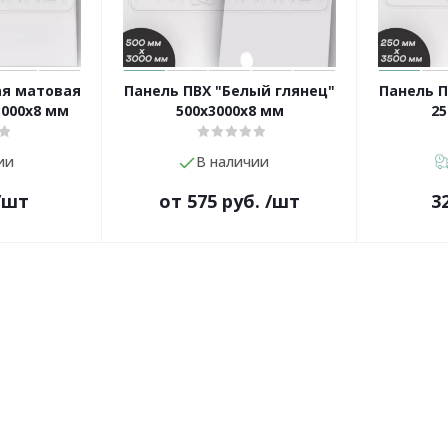
ая матовая
Панель ПВХ "Белый глянец"
Панель П
3000х8 мм
500х3000х8 мм
25
ии
В наличии
/шт
от
575 руб.
/шт
3