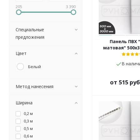
205
3 390
Специальные
предложения
Панель ПВХ 
матовая" 500х3
Цвет
В налич
Белый
от
515 руб
Метод нанесения
Ширина
0,2 м
0,3 м
0,5 м
0,6 м