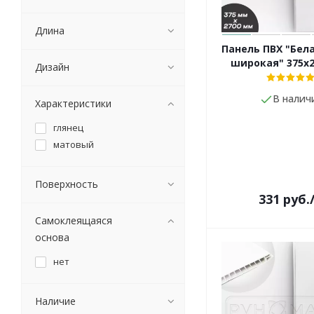
Длина
Панель ПВХ "Бел
широкая" 375х
Дизайн
В налич
Характеристики
глянец
матовый
Поверхность
331
руб.
Самоклеящаяся
основа
нет
Наличие