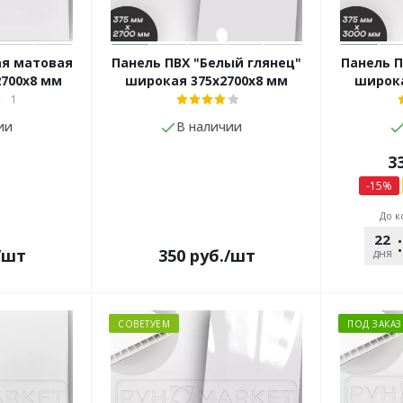
ая матовая
Панель ПВХ "Белый глянец"
Панель П
2700х8 мм
широкая 375х2700х8 мм
широка
1
ии
В наличии
3
-
15
%
До к
22
/шт
350
руб.
/шт
дня
СОВЕТУЕМ
ПОД ЗАКАЗ