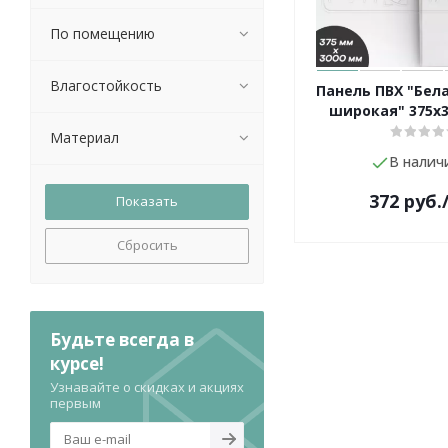
По помещению
Влагостойкость
Панель ПВХ "Бел
широкая" 375х
Материал
В налич
372
руб.
Сбросить
Будьте всегда в
курсе!
Узнавайте о скидках и акциях
первым