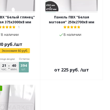
ВХ "Белый глянец"
Панель ПВХ "Белая
я 375х3000х8 мм
матовая" 250х2700х8 мм
1
В наличии
В наличии
30
руб.
/шт
Экономия
60
руб.
онца акции
Остаток
21
40
394
57
от
225 руб.
/шт
час.
мин.
сек.
шт.