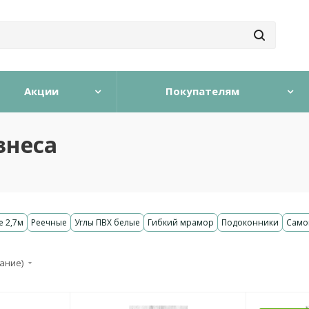
Акции
Покупателям
знеса
е 2,7м
Реечные
Углы ПВХ белые
Гибкий мрамор
Подоконники
Само
тание)