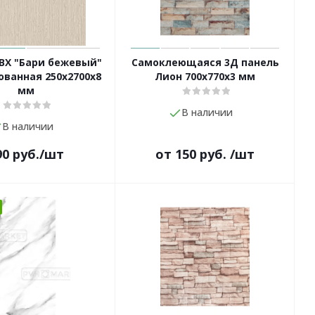
ВХ "Бари бежевый"
Самоклеющаяся 3Д панель
ванная 250х2700х8
Лион 700х770х3 мм
мм
В наличии
В наличии
90
руб.
/шт
от
150 руб.
/шт