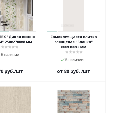
ПВХ "Дикая вишня
Самоклеящаяся плитка
44" 250х2700х8 мм
глянцевая "Бланка"
600х300х2 мм
В наличии
В наличии
70
руб.
/шт
от
80 руб.
/шт