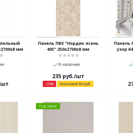
епельный
Панель ПВХ "Нордик ясень
Панель 
х2700х8 мм
405" 250х2700х8 мм
узор 6
ии
В наличии
235
руб.
/шт
/шт
2
-
20
%
Экономия
60
руб.
ПОД ЗАКАЗ