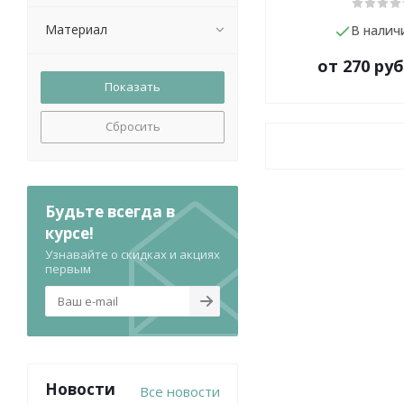
Материал
В налич
от
270 руб
Сбросить
Будьте всегда в
курсе!
Узнавайте о скидках и акциях
первым
Новости
Все новости