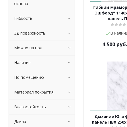
основа
Гибкий мрамор
Эшфорд" 1140
Гибкость
панель 
3Д поверхность
В налич
4 500
руб
Можно на пол
Наличие
По помещению
Материал покрытия
Влагостойкость
Дыхание Юга ф
Длина
панель ПВХ 250х