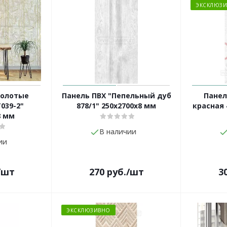
ЭКСКЛЮЗ
Золотые
Панель ПВХ "Пепельный дуб
Панел
039-2"
878/1" 250х2700х8 мм
красная 
8 мм
В наличии
ии
/шт
270
руб.
/шт
3
ЭКСКЛЮЗИВНО