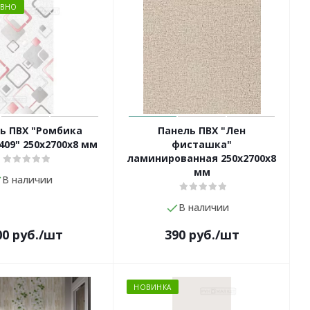
ИВНО
ь ПВХ "Ромбика
Панель ПВХ "Лен
409" 250х2700х8 мм
фисташка"
ламинированная 250х2700х8
мм
В наличии
В наличии
00
руб.
/шт
390
руб.
/шт
НОВИНКА