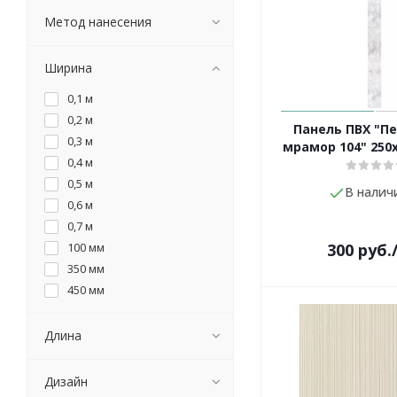
Метод нанесения
Бежевый
Ширина
Зеленый
0,1 м
Голубой
0,2 м
Панель ПВХ "П
Золотой
0,3 м
мрамор 104" 250
0,4 м
Перламутр
0,5 м
В налич
0,6 м
Розовый
0,7 м
Серебро
100 мм
300
руб.
350 мм
450 мм
500 мм
550 мм
Длина
600 мм
Дизайн