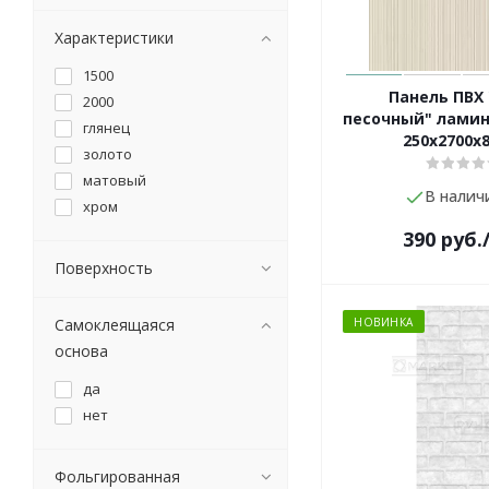
Характеристики
1500
Панель ПВХ 
2000
песочный" лами
глянец
250х2700х
золото
матовый
В налич
хром
390
руб.
Поверхность
Самоклеящаяся
НОВИНКА
основа
да
нет
Фольгированная