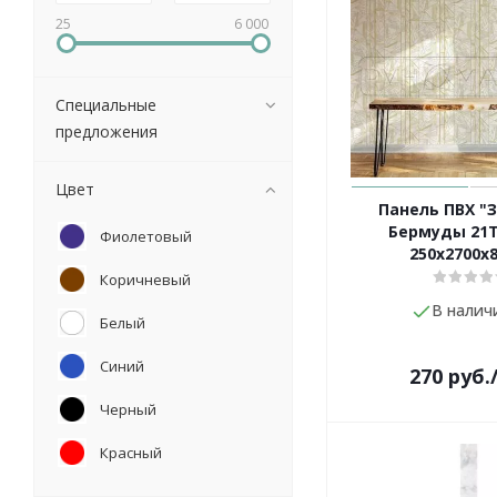
25
6 000
Специальные
предложения
Цвет
Панель ПВХ "
Бермуды 21Т
Фиолетовый
250х2700х
Коричневый
В налич
Белый
Синий
270
руб.
Черный
Красный
Серый