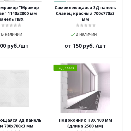
 мрамор "Мрамор
Самоклеющаяся 3Д панель
н" 1140х2800 мм
Сланец красный 700х770х3
панель ПВХ
мм
В наличии
В наличии
500
руб.
/шт
от
150 руб.
/шт
ПОД ЗАКАЗ
ющаяся 3Д панель
Подоконник ПВХ 100 мм
и 700х700х3 мм
(длина 2500 мм)