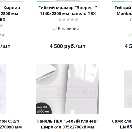
 "Кирпич
Гибкий мрамор "Эверест"
Гибкий
х2800 мм
1140х2800 мм панель ПВХ
Монбла
ПВХ
В наличии
ии
.
/шт
4 500
руб.
/шт
4 
он 652/1
Панель ПВХ "Белый глянец"
Самокле
2700х8 мм
широкая 375х2700х8 мм
Шебб