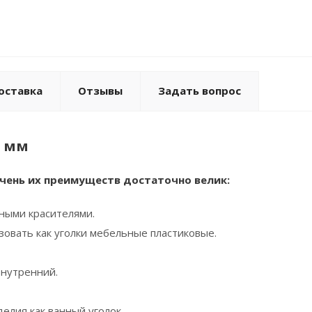
оставка
Отзывы
Задать вопрос
0 мм
чень их преимуществ достаточно велик:
тными красителями.
зовать как уголки мебельные пластиковые.
внутренний.
елия как ванный уголок.