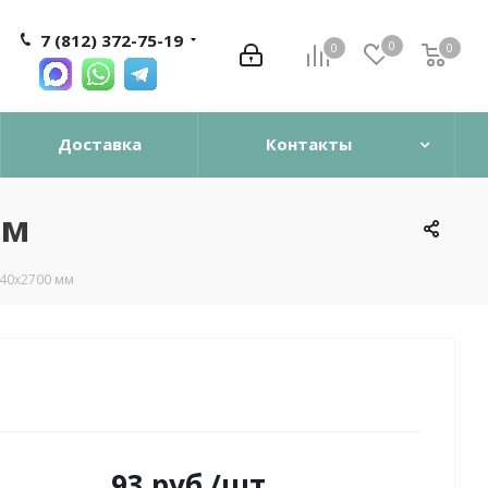
7 (812) 372-75-19
0
0
0
0
Доставка
Контакты
мм
x40х2700 мм
93
руб.
/шт