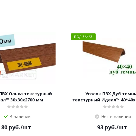
ПОД ЗАКАЗ
 ПВХ Ольха текстурный
Уголок ПВХ Дуб темн
ал™ 30x30х2700 мм
текстурный Идеал™ 40*40х
В наличии
Нет в наличии
80
руб.
/шт
93
руб.
/шт