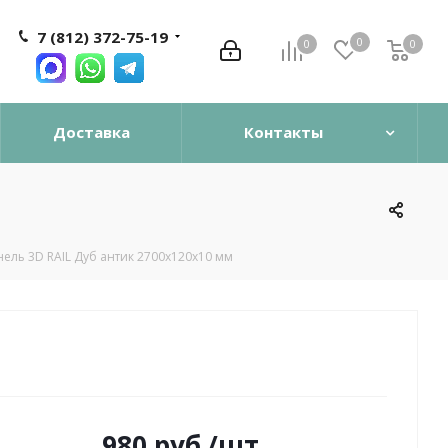
7 (812) 372-75-19
0
0
0
0
Доставка
Контакты
нель 3D RAIL Дуб антик 2700х120х10 мм
980
руб.
/шт