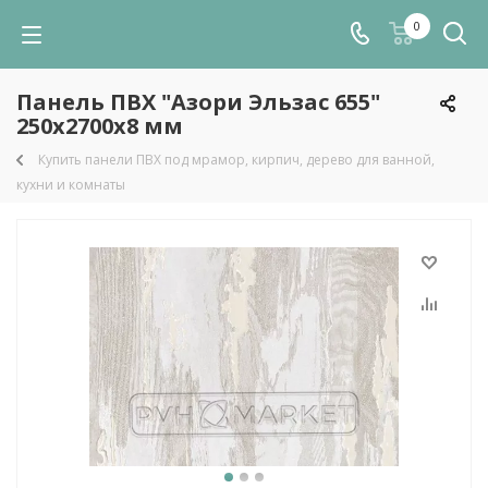
0
Панель ПВХ "Азори Эльзас 655"
250х2700х8 мм
Купить панели ПВХ под мрамор, кирпич, дерево для ванной,
кухни и комнаты