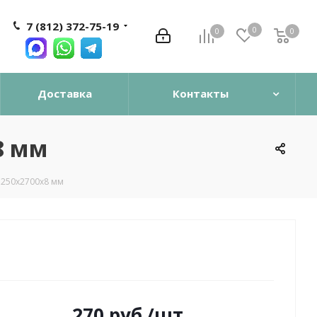
7 (812) 372-75-19
0
0
0
0
Доставка
Контакты
8 мм
 250х2700х8 мм
270
руб.
/шт