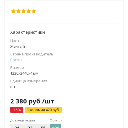
Характеристики
Цвет
Желтый
Страна производитель
Россия
Размер
1220х2440х4 мм
Единица измерения
шт
2 380
руб.
/шт
-
15
%
Экономия
420
руб.
До конца акции
Остаток
21
23
55
100
18