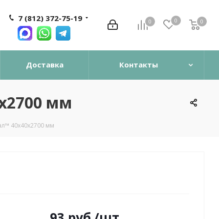
7 (812) 372-75-19
0
0
0
0
Доставка
Контакты
х2700 мм
ал™ 40x40х2700 мм
93
руб.
/шт