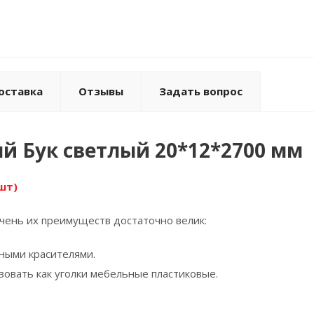
оставка
Отзывы
Задать вопрос
й Бук светлый 20*12*2700 мм
шт)
чень их преимуществ достаточно велик:
тными красителями.
зовать как уголки мебельные пластиковые.