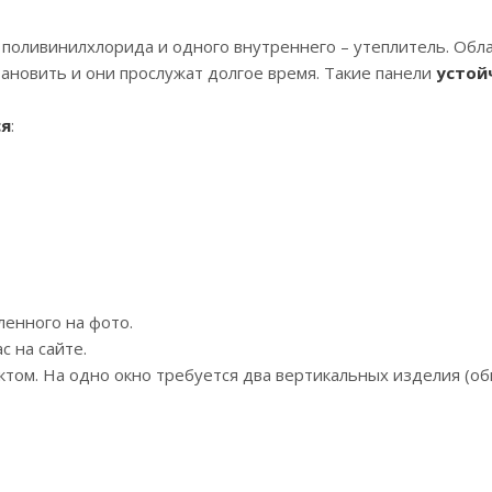
ы поливинилхлорида и одного внутреннего – утеплитель. Об
ановить и они прослужат долгое время. Такие панели
устой
ся
:
ленного на фото.
 на сайте.
ктом. На одно окно требуется два вертикальных изделия (об