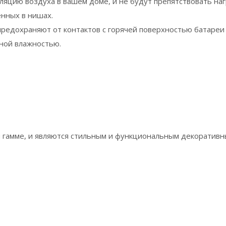
ляцию воздуха в вашем доме, и не будут препятствовать н
нных в нишах.
предохраняют от контактов с горячей поверхностью батаре
нной влажностью.
амме, и являются стильным и функциональным декоративным