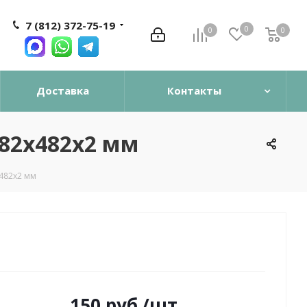
7 (812) 372-75-19
0
0
0
0
Доставка
Контакты
82х482х2 мм
482х2 мм
150
руб.
/шт