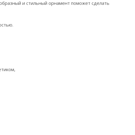
ообразный и стильный орнамент поможет сделать
остью.
етиком,