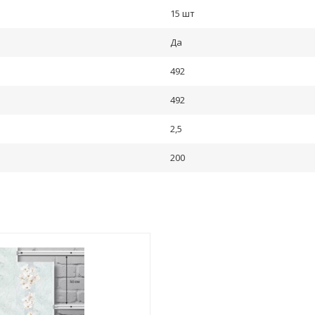
15 шт
Да
492
492
2,5
200