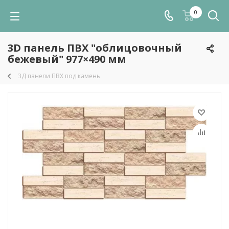
0
3D панель ПВХ "облицовочный
бежевый" 977×490 мм
3Д панели ПВХ под камень